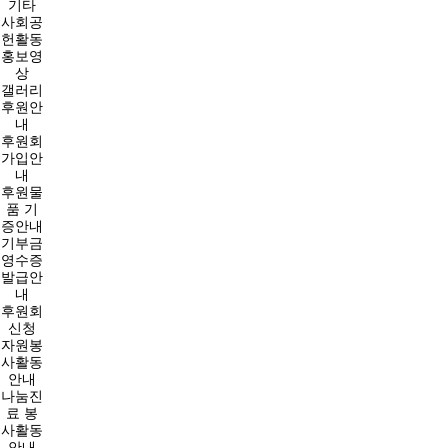
기타
사회공
헌활동
홍보영
상
갤러리
후원안
내
후원회
가입안
내
후원물
품 기
증안내
기부금
영수증
발급안
내
후원회
신청
자원봉
사활동
안내
나눔진
료 봉
사활동
안내