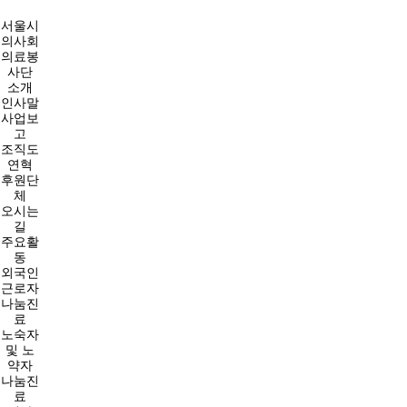
서울시
의사회
의료봉
사단
소개
인사말
사업보
고
조직도
연혁
후원단
체
오시는
길
주요활
동
외국인
근로자
나눔진
료
노숙자
및 노
약자
나눔진
료